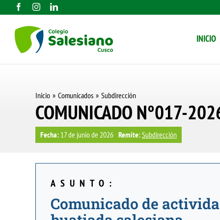
Saltar
al
INICIO
contenido
Inicio
Comunicados
Subdirección
COMUNICADO N°017-202
Fecha:
17 de junio de 2026
Remite:
Subdirección
ASUNTO:
Comunicado de actividade
huatiada salesiana.