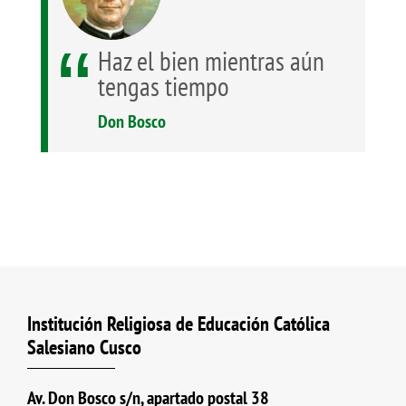
Haz el bien mientras aún
Documentación Institucional
tengas tiempo
Don Bosco
Unidades de servicios y productivas
Frentes de acción
Institución Religiosa de Educación Católica
Salesiano Cusco
Av. Don Bosco s/n, apartado postal 38