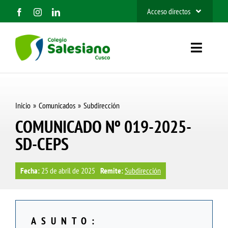
Saltar
Acceso directos
al
SIEWEB
contenido
Toggle
Contacto
Navigat
Inicio
Inicio
Comunicados
Subdirección
Nosotros
COMUNICADO Nº 019-2025-
SD-CEPS
Organización
Información
Fecha:
25 de abril de 2025
Remite:
Subdirección
Admisión 2027
ASUNTO:
BUSCAR: