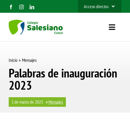
Saltar
Acceso directos
al
SIEWEB
contenido
Toggle
Contacto
Navigat
Inicio
Inicio
Mensajes
Nosotros
Palabras de inauguración
2023
Organización
Información
1 de marzo de 2023
»
Mensajes
Admisión 2027
BUSCAR: