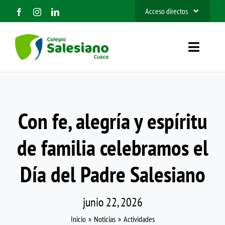
Saltar
Acceso directos
al
SIEWEB
contenido
Toggle
Contacto
Navigat
Inicio
Nosotros
Con fe, alegría y espíritu
de familia celebramos el
Organización
Día del Padre Salesiano
Información
Admisión 2027
junio 22, 2026
Inicio
Noticias
Actividades
BUSCAR: