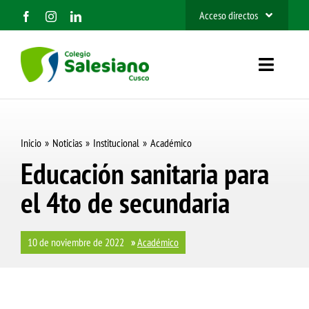
Saltar
Acceso directos
al
SIEWEB
contenido
Toggle
Contacto
Navigat
Inicio
Inicio
Noticias
Institucional
Académico
Nosotros
Educación sanitaria para
el 4to de secundaria
Organización
Información
10 de noviembre de 2022
»
Académico
Admisión 2027
BUSCAR: