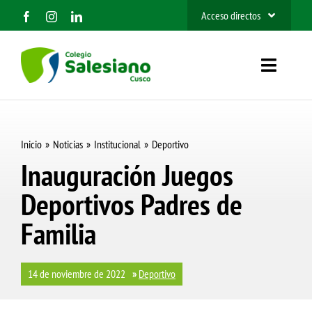
Saltar
Acceso directos
al
SIEWEB
contenido
Toggle
Contacto
Navigat
Inicio
Inicio
Noticias
Institucional
Deportivo
Nosotros
Inauguración Juegos
Deportivos Padres de
Organización
Familia
Información
Admisión 2027
14 de noviembre de 2022
»
Deportivo
BUSCAR: