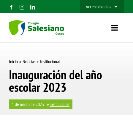
Saltar
Acceso directos
al
SIEWEB
contenido
Toggle
Contacto
Navigat
Inicio
Inicio
Noticias
Institucional
Nosotros
Inauguración del año
escolar 2023
Organización
Información
1 de marzo de 2023
»
Institucional
Admisión 2027
BUSCAR: