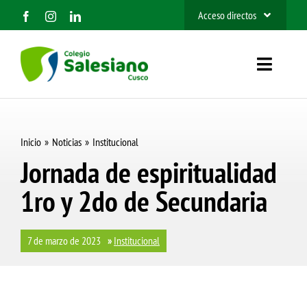
Saltar
Acceso directos
al
SIEWEB
contenido
Toggle
Contacto
Navigat
Inicio
Inicio
Noticias
Institucional
Nosotros
Jornada de espiritualidad
1ro y 2do de Secundaria
Organización
Información
7 de marzo de 2023
»
Institucional
Admisión 2027
BUSCAR: