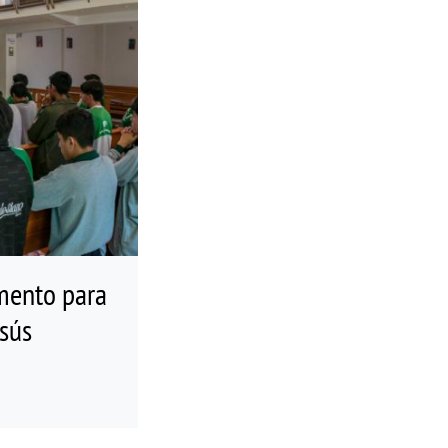
mento para
esús