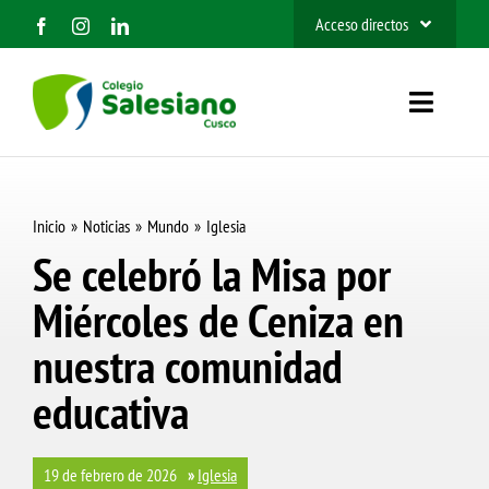
Saltar
Acceso directos
al
SIEWEB
contenido
Toggle
Contacto
Navigat
Inicio
Inicio
Noticias
Mundo
Iglesia
Nosotros
Se celebró la Misa por
Miércoles de Ceniza en
Organización
nuestra comunidad
Información
educativa
Admisión 2027
19 de febrero de 2026
»
Iglesia
BUSCAR: